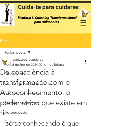
Cuida-te para cuidares
Mentoria & Coaching Transformacional
para Cuidadoras
Post
Todos posts
cuidateparacuidares
Todos posts
2 de fev. de 2024
20 min de leitura
Da consciência à
Cuidadoras
transformação com o
Coaching transformacional
Autoconhecimento: o
Burnout/Sobrecarga
poder único que existe em
Autoconhecimento
ti
Autocuidado
Só se conhecendo é que 
Autocriação