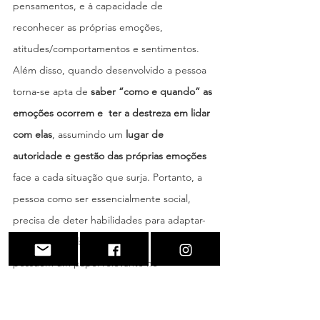
pensamentos, e à capacidade de 
reconhecer as próprias emoções, 
atitudes/comportamentos e sentimentos. 
Além disso, quando desenvolvido a pessoa 
torna-se apta de 
saber “como e quando” as 
emoções ocorrem e  ter a destreza em lidar 
com elas
, assumindo um 
lugar de 
autoridade e gestão das próprias emoções 
face a cada situação que surja. Portanto, a 
pessoa como ser essencialmente social, 
precisa de deter habilidades para adaptar-
se ao meio ambiente, onde as emoções 
possuem um papel relevante no 
comportamento social inteligente e de 
conexão com os outros. 