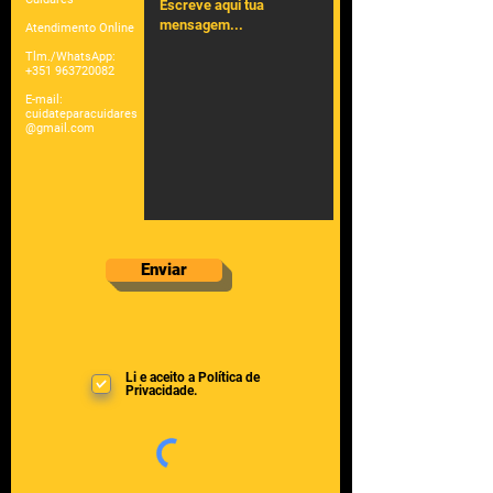
Atendimento Online
Tlm./WhatsApp:
+351 963720082
E-mail:
cuidateparacuidares
@gmail.com
Enviar
Li e aceito a Política de
Privacidade.