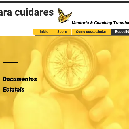
ara cuidares
Mentoria & Coaching Transfo
Início
Sobre
Como posso ajudar
Repositór
Documentos
Estatais