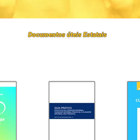
Documentos úteis E
statais