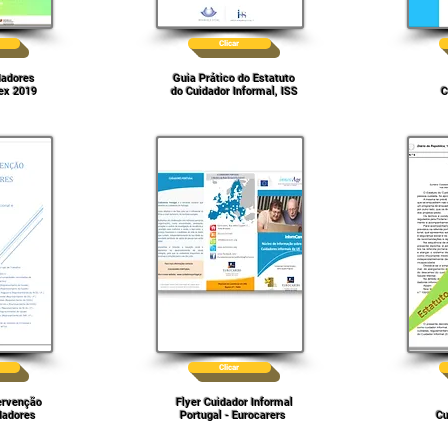
Clicar
dadores
Guia Prático do Estatuto
ex 2019
do Cuidador Informal, ISS
C
Clicar
ervenção
Flyer Cuidador Informal
dadores
Portugal - Eurocarers
Cu