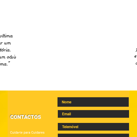
 vítima
ar um
tória.
e
um oásis
ma."
CONTACTOS
Cuida-te para Cuidares