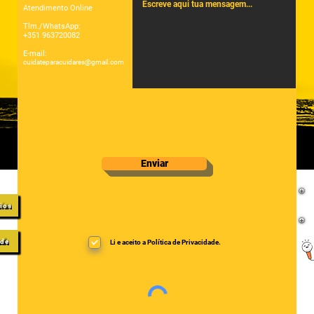
Atendimento Online
Tlm./WhatsApp:
+351 963720082
E-mail:
cuidateparacuidares@gmail.com
Enviar
gios
ade
Li e aceito a Política de Privacidade.