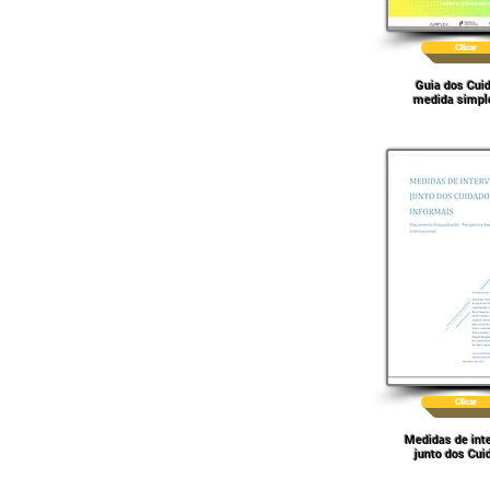
Clicar
Guia dos Cui
medida simpl
Clicar
Medidas de int
junto dos Cui