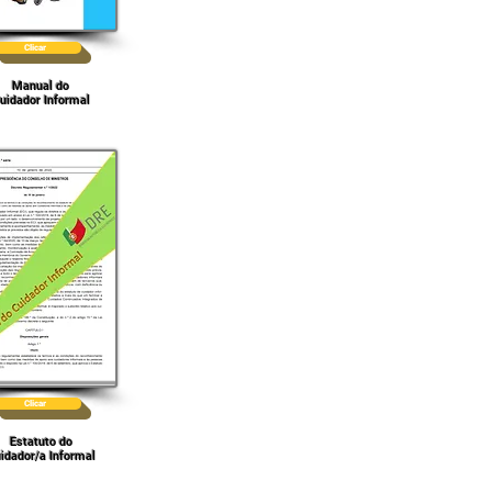
Clicar
Manual do
uidador Informal
Clicar
Estatuto do
idador/a Informal