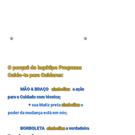
O porquê do logótipo Programa
Cuida-te para Cuidares:
MÃO & BRAÇO
simboliza
a ação
para o Cuidado com técnica;
+
sua Matiz preta
simboliza
o
poder da mudança está em nós;
BORBOLETA
simboliza
a verdadeira