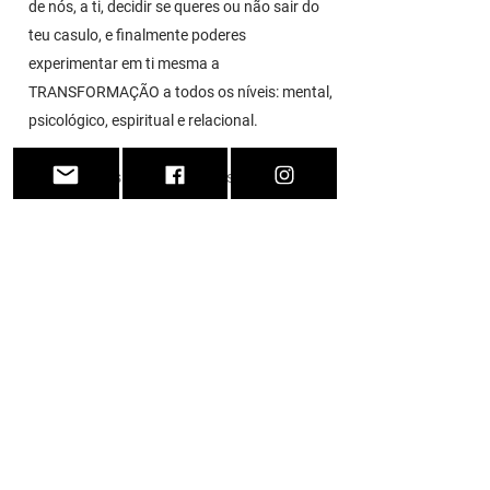
de nós, a ti, decidir se queres ou não sair do
teu casulo, e finalmente poderes
experimentar em ti mesma a
TRANSFORMAÇÃO a todos os níveis: mental,
psicológico, espiritual e relacional.
Está nas tuas mãos esta decisão!
“Permanecer no amor e entender que
o amor é serviço, é cuidar das pessoas."
Papa Francisco