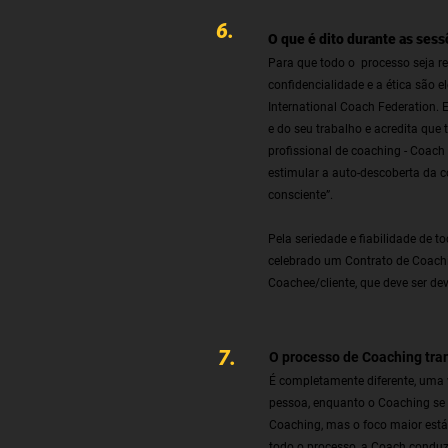
6.
O que é dito durante as sess
Para que todo o processo seja re
confidencialidade e a ética são 
International Coach Federation.
e do seu trabalho e acredita que 
profissional de coaching - Coach 
estimular a auto-descoberta da c
consciente”.
Pela seriedade e fiabilidade de 
celebrado um Contrato de Coachin
Coachee/cliente, que deve ser de
7.
O processo de Coaching tran
É completamente diferente, uma 
pessoa, enquanto o Coaching se c
Coaching, mas o foco maior está
todo o processo, a Coach conduz