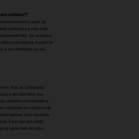
ara cuidares"?
(empoderamento a partir do
mento profundo e a uma ação
plenamente feliz. Isto acontece
fetiva e duradoura. A partir do
s, a sua identidade e a sua
rnout. Pois, as Cuidadoras
úde, o seu bem-estar, sua
 ação operante, mas também a
bém conhecida por síndrome de
lização pessoal. Com impactos
ual. É por isso que, nesta
uirá cuidar bem do outro