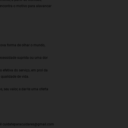
encontra o motivo para alavancar
 nova forma de olhar o mundo,
 necessidade suprida ou uma dor
o efetiva do serviço, em prol da
 qualidade de vida.
, seu valor, e dar-te uma oferta
il
cuidateparacuidares@gmail.com