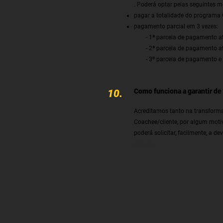
. Poderá optar pelas seguintes 
pagar a totalidade do programa 
pagamento parcial em 3 vezes:
- 1ª parcela de pagamento até 
- 2ª parcela de pagamento até a
- 3º parcela de pagamento e ult
Como funciona a garantir de
10.
Acreditamos tanto na transform
Coachee/cliente, por algum motiv
poderá solicitar, facilmente, a de
pedido)