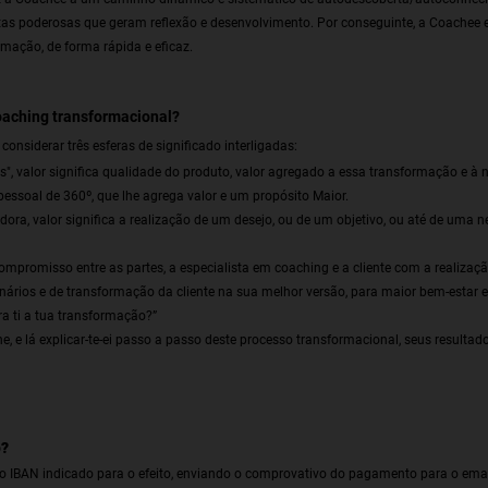
tas poderosas que geram reflexão e desenvolvimento. Por conseguinte, a Coachee 
mação, de forma rápida e eficaz.
coaching transformacional?
onsiderar três esferas de significado interligadas:
res", valor significa qualidade do produto, valor agregado a essa transformação e à
ssoal de 360º, que lhe agrega valor e um propósito Maior.
adora, valor significa a realização de um desejo, ou de um objetivo, ou até de uma
compromisso entre as partes, a especialista em coaching e a cliente com a realizaçã
nários e de transformação da cliente na sua melhor versão, para maior bem-estar e
a ti a tua transformação?”
e, e lá explicar-te-ei passo a passo deste processo transformacional, seus resultados
o?
 o IBAN indicado para o efeito, enviando o comprovativo do pagamento para o ema