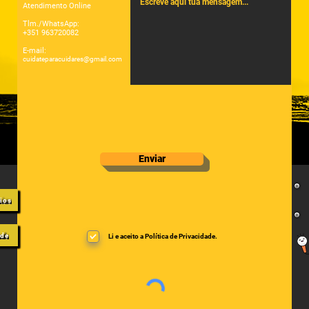
Atendimento Online
Tlm./WhatsApp:
+351 963720082
E-mail:
cuidateparacuidares@gmail.com
Enviar
gios
ade
Li e aceito a Política de Privacidade.