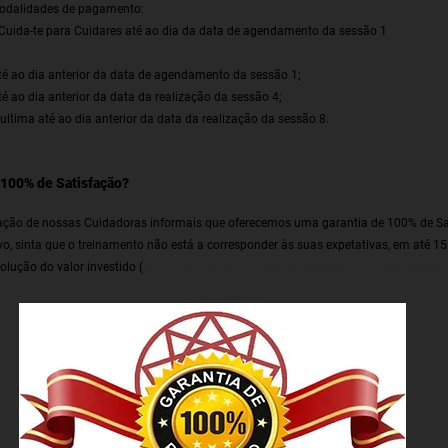
modalidades de pagamento:
Cuida-te para Cuidares até ao dia da data de agendamento da sessão 1
ao dia anterior da data de agendamento da sessão 1;
o dia anterior da data da realização da sessão 4;
ima até ao dia anterior da data da realização da sessão 8.
 100% de Satisfação?
ação de nossas Cuidadoras informais que oferecemos uma garantia de 100% de Sat
o, sinta que o treinamento não está a corresponder às suas expetativas, em até 15 
volução do valor investido (
garantia incondicional de reembolso do valor sem pergu