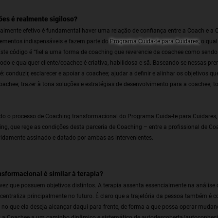
ões é realmente sigiloso?
almente efetivo é fundamental haver uma relação de confiança entre a Coach e a 
elementos indispensáveis e fazem parte do
Programa Cuida-te para Cuidares
,
o qual
 Este código é “fiel a uma forma de coaching que reverencie da coachee como send
todo e qualquer cliente/coachee é criativa, habilidosa e sã. Baseando-se nessas pr
é: conduzir, esclarecer e apoiar a coachee; ajudar a definir e alinhar os objetivos q
oachee; trazer à tona soluções e estratégias de desenvolvimento para a coachee; t
todo o processo de Coaching transformacional do Programa Cuida-te para Cuidares, 
g, que rege as condições desta parceria de Coaching – entre a profissional de Co
vidamente assinado e datado por ambas as intervenientes.
sformacional é similar à terapia?
vez que possuem objetivos distintos. A terapia assenta essencialmente na análise
entraliza principalmente no futuro. É claro que a trajetória da pessoa também é 
 no que ela deseja alcançar daqui para frente, de forma a que possa operar mudan
 a Coachee a um caminho dinâmico e sistemático de autodescoberta/autoconhecime