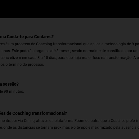
ma Cuida-te para Cuidares?
res é um processo de Coaching transformacional que aplica a metodologia de 9 p
manas. Este poderá alargar-se até 3 meses, sendo normalmente constituído por um 
concretizem em cada 8 a 10 dias, para que haja maior foco na transformação. A úl
ós o término do processo.
da sessão?
e 90 minutos.
ões de Coaching transformacional?
mente, por via Online, através da plataforma Zoom ou outra que a Coachee preferi
ne, onde as distâncias se tornam próximas e o tempo é maximizado pela ausência 