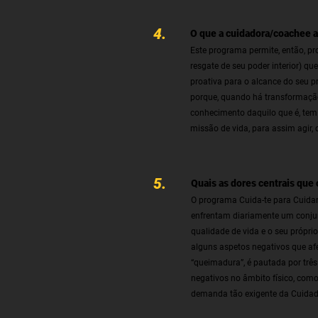
4.
O que a cuidadora/coachee a
Este programa permite, então, p
resgate de seu poder interior) 
proativa para o alcance do seu pr
porque, quando há transformação 
conhecimento daquilo que é, tem 
missão de vida, para assim agir, 
5.
Quais as dores centrais que
O programa Cuida-te para Cuidar
enfrentam diariamente um conjunt
qualidade de vida e o seu própr
alguns aspetos negativos que a
“queimadura”, é pautada por três
negativos no âmbito físico, como
demanda tão exigente da Cuidad