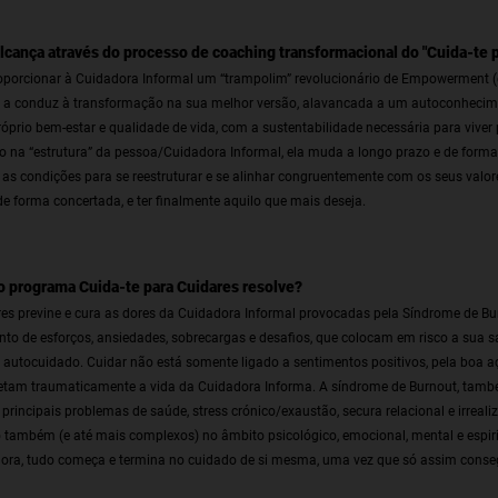
lcança através do processo de coaching transformacional do "Cuida-te p
roporcionar à Cuidadora Informal um “trampolim” revolucionário de Empowerment 
que a conduz à transformação na sua melhor versão, alavancada a um autoconheci
óprio bem-estar e qualidade de vida, com a sustentabilidade necessária para viver 
na “estrutura” da pessoa/Cuidadora Informal, ela muda a longo prazo e de forma e
as condições para se reestruturar e se alinhar congruentemente com os seus valore
de forma concertada, e ter finalmente aquilo que mais deseja.
 o programa Cuida-te para Cuidares resolve?
es previne e cura as dores da Cuidadora Informal provocadas pela Síndrome de Bu
o de esforços, ansiedades, sobrecargas e desafios, que colocam em risco a sua sa
io autocuidado. Cuidar não está somente ligado a sentimentos positivos, pela boa
fetam traumaticamente a vida da Cuidadora Informa. A síndrome de Burnout, tam
 principais problemas de saúde, stress crónico/exaustão, secura relacional e irrea
 também (e até mais complexos) no âmbito psicológico, emocional, mental e espirit
ora, tudo começa e termina no cuidado de si mesma, uma vez que só assim conseg