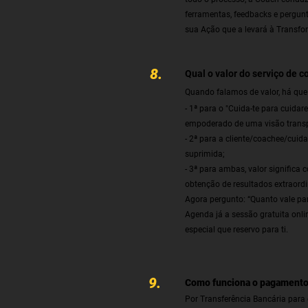
ferramentas, feedbacks e pergun
sua Ação que a levará à Transfor
8.
Qual o valor do serviço de 
Quando falamos de valor, há que c
- 1ª para o "Cuida-te para cuida
empoderado de uma visão transpe
- 2ª para a cliente/coachee/cuid
suprimida;
- 3ª para ambas, valor significa 
obtenção de resultados extraordi
Agora pergunto: “Quanto vale par
Agenda já a sessão gratuita onlin
especial que reservo para ti.
9.
Como funciona o pagament
Por Transferência Bancária para