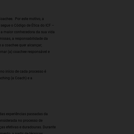
Coachee. Por este motivo, a
 segue o Código de Ética do ICF –
o a maior conhecedora da sua vida
emissas, a responsabilidade da
ue a coachee quer alcançar;
ornar (a) coachee responsável e
no início de cada processo é
aching (a Coach) e a
 das experiências passadas da
considerada no processo de
ças efetivas e duradouras. Durante
nto, a partir de técnicas,