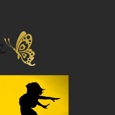
is
as!