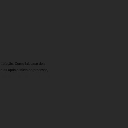
isfação. Como tal, caso de a
dias após o início do processo,
ntas adicionais do motivo do teu