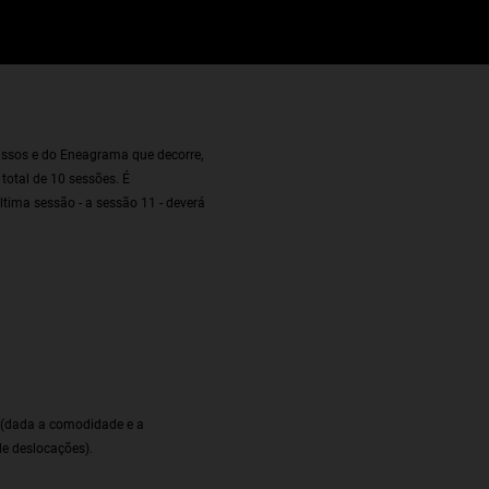
assos e do Eneagrama que decorre,
total de 10 sessões. É
tima sessão - a sessão 11 - deverá
r (dada a comodidade e a
de deslocações).