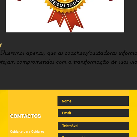
Queremos apenas, que as coachees/cuidadoras informa
stejam comprometidas com a transformação de suas vid
CONTACTOS
Cuida-te para Cuidares