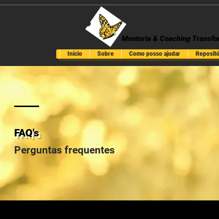
ara cuidares
Mentoria & Coaching Transfo
Início
Sobre
Como posso ajudar
Repositór
FAQ's
Perguntas frequentes