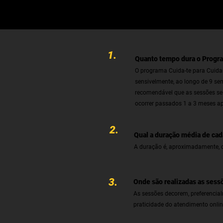
1.
Quanto tempo dura o Progra
O programa Cuida-te para Cuida
sensivelmente, ao longo de 9 se
recomendável que as sessões se 
ocorrer passados 1 a 3 meses ap
2.
Qual a duração média de ca
A duração é, apr
oximadamente, d
3.
Onde são realizadas as sess
As sessões decorem, preferencial
praticidade do atendimento onli