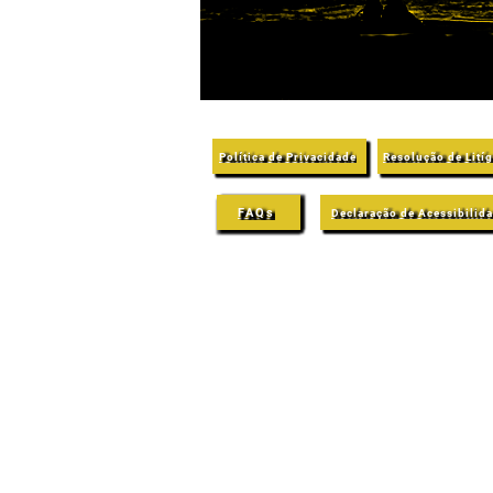
Política de Privacidade
Resolução de Lití
FAQs
Declaração de Acessibilid
© 