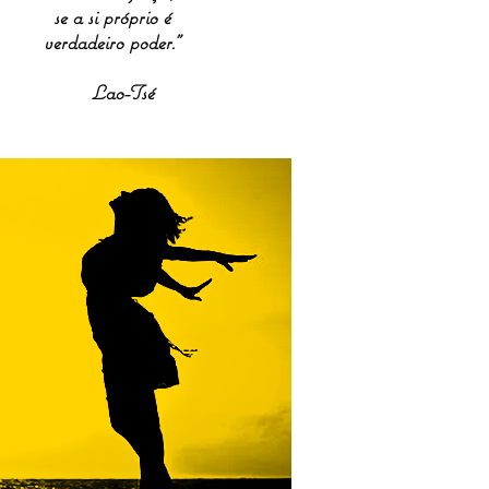
se a si próprio é
verdadeiro poder.”
Lao-Tsé