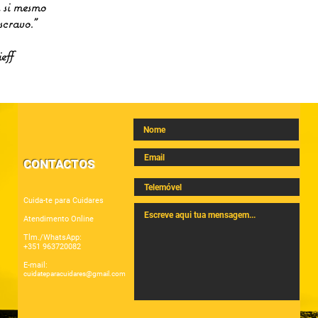
 si mesmo
scravo."
eff
CONTACTOS
Cuida-te para Cuidares
Atendimento Online
Tlm./WhatsApp:
+351 963720082
E-mail:
cuidateparacuidares@gmail.com