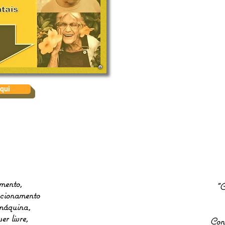
aqui
mento,
"C
ncionamento
 máquina,
r livre,
Cont