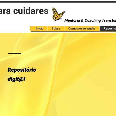
ara cuidares
Mentoria & Coaching Transfo
Início
Sobre
Como posso ajudar
Repositór
Repositório
digit@l