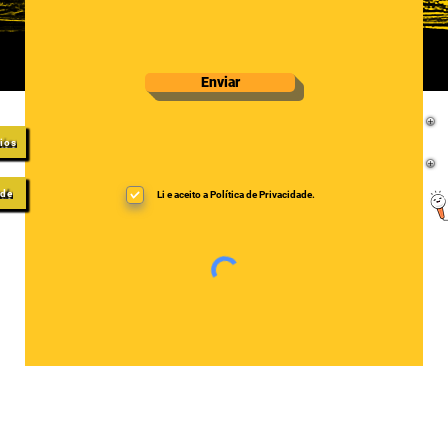
Enviar
gios
ade
Li e aceito a Política de Privacidade.
2026 | Cuida-te para cuidares by Alexandra Figueiredo. Todos os direi