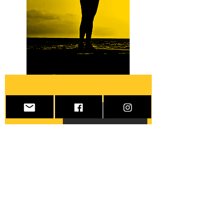
CONTACTOS
Cuida-te para
Cuidares
Atendimento Online
Tlm./WhatsApp:
+351 963720082
E-mail: