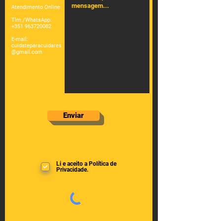
Atendimento Online
Tlm./WhatsApp:
+351 963720082
E-mail:
cuidateparacuidares
@gmail.com
Enviar
Li e aceito a Política de
Privacidade.