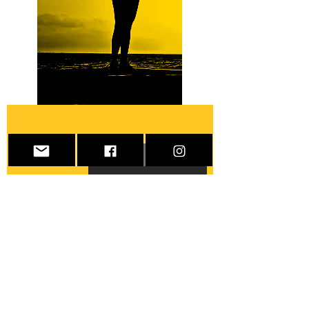
CONTACTOS
Cuida-te para
Cuidares
Atendimento Online
Tlm./WhatsApp:
+351 963720082
E-mail: