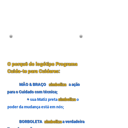
O porquê do logótipo Programa
Cuida-te para Cuidares:
MÃO & BRAÇO
simboliza
a ação
para o Cuidado com técnica;
+
sua Matiz preta
simboliza
o
poder da mudança está em nós;
BORBOLETA
simboliza
a verdadeira