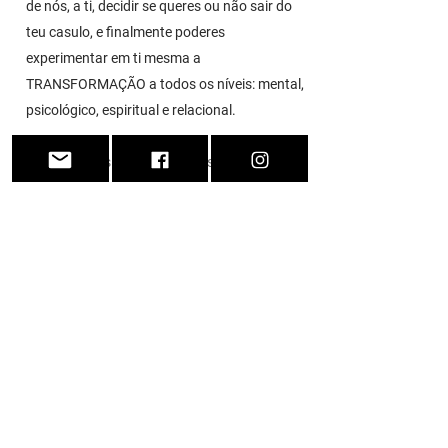
de nós, a ti, decidir se queres ou não sair do
teu casulo, e finalmente poderes
experimentar em ti mesma a
TRANSFORMAÇÃO a todos os níveis: mental,
psicológico, espiritual e relacional.
Está nas tuas mãos esta decisão!
“Permanecer no amor e entender que
o amor é serviço, é cuidar das pessoas."
Papa Francisco