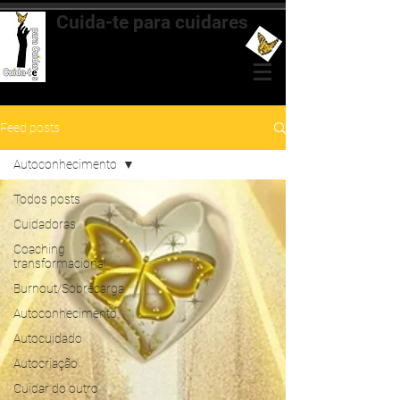
Cuida-te para cuidares
Mentoria & Coaching Transformacional
para Cuidadoras
Feed posts
Autoconhecimento
Todos posts
Cuidadoras
Coaching
transformacional
Burnout/Sobrecarga
Autoconhecimento
Autocuidado
Autocriação
Cuidar do outro